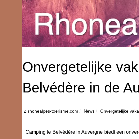
Onvergetelijke va
Belvédère in de A
rhonealpes-toerisme.com
News
Onvergetelijke vaka
Camping le Belvédère in Auvergne biedt een onverge