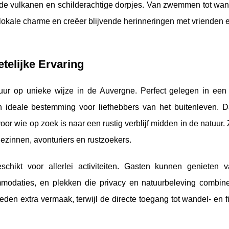
e vulkanen en schilderachtige dorpjes. Van zwemmen tot wand
e lokale charme en creëer blijvende herinneringen met vrienden e
telijke Ervaring
ur op unieke wijze in de Auvergne. Perfect gelegen in een 
 ideale bestemming voor liefhebbers van het buitenleven. D
voor wie op zoek is naar een rustig verblijf midden in de natuur. 
zinnen, avonturiers en rustzoekers.
chikt voor allerlei activiteiten. Gasten kunnen genieten 
ommodaties, en plekken die privacy en natuurbeleving combin
en extra vermaak, terwijl de directe toegang tot wandel- en f