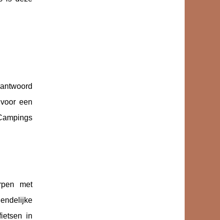
rantwoord
 voor een
 Campings
orpen met
endelijke
ietsen in