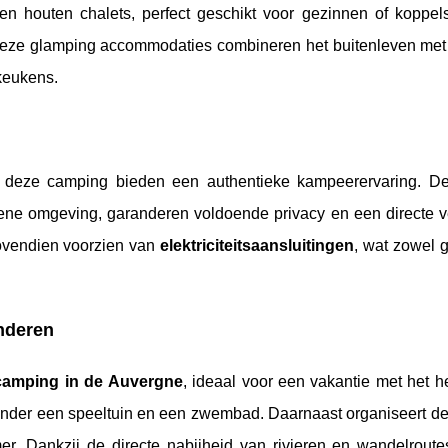
 en houten chalets, perfect geschikt voor gezinnen of koppel
f. Deze glamping accommodaties combineren het buitenleven me
keukens.
deze camping bieden een authentieke kampeerervaring. D
ene omgeving, garanderen voldoende privacy en een directe v
bovendien voorzien van
elektriciteitsaansluitingen
, wat zowel 
inderen
 camping in de Auvergne
, ideaal voor een vakantie met het h
aaronder een speeltuin en een zwembad. Daarnaast organiseert 
mer. Dankzij de directe nabijheid van rivieren en wandelroute