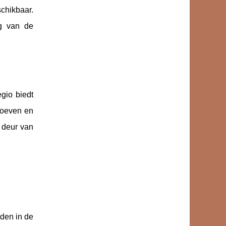
chikbaar.
ng van de
gio biedt
proeven en
e deur van
dden in de