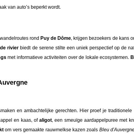
ak van auto’s beperkt wordt.
wandelroutes rond
Puy de Dôme
, krijgen bezoekers de kans o
de rivier
biedt de serene stilte een uniek perspectief op de na
ngs
met informatieve activiteiten over de lokale ecosystemen.
B
 Auvergne
n
aken en ambachtelijke gerechten. Hier proef je traditionele 
dappel en kaas, of
aligot
, een smeuïge aardappelpuree met kn
kt
om vers gemaakte rauwmelkse kazen zoals
Bleu d'Auvergn