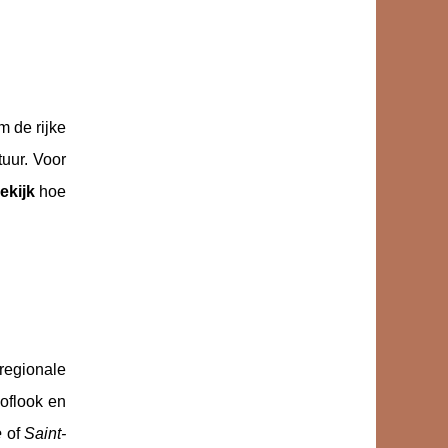
m de rijke
tuur. Voor
ekijk
hoe
regionale
oflook en
e
of
Saint-