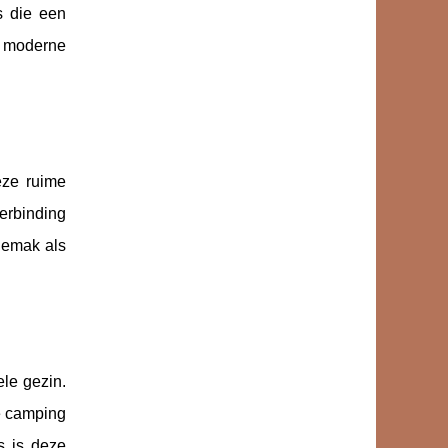
s die een
t moderne
eze ruime
erbinding
gemak als
ele gezin.
de camping
s is deze