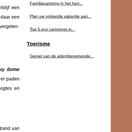
Familiecamping in het hart...
blijf een
Plan uw volgende vakantie aan...
g daar een
 vergeten.
Top 5 eco campings in...
Toerisme
Geniet van de adembenemende...
uy dome
n er paden
oogtes en
trand van