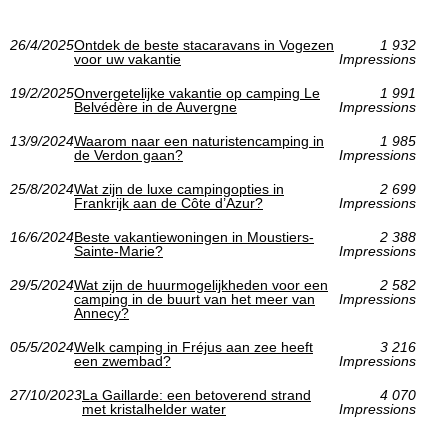
26/4/2025
Ontdek de beste stacaravans in Vogezen
1 932
voor uw vakantie
Impressions
19/2/2025
Onvergetelijke vakantie op camping Le
1 991
Belvédère in de Auvergne
Impressions
13/9/2024
Waarom naar een naturistencamping in
1 985
de Verdon gaan?
Impressions
25/8/2024
Wat zijn de luxe campingopties in
2 699
Frankrijk aan de Côte d’Azur?
Impressions
16/6/2024
Beste vakantiewoningen in Moustiers-
2 388
Sainte-Marie?
Impressions
29/5/2024
Wat zijn de huurmogelijkheden voor een
2 582
camping in de buurt van het meer van
Impressions
Annecy?
05/5/2024
Welk camping in Fréjus aan zee heeft
3 216
een zwembad?
Impressions
27/10/2023
La Gaillarde: een betoverend strand
4 070
met kristalhelder water
Impressions