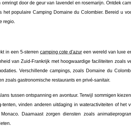
ich omringt door de geur van lavendel en rosemarijn. Ontdek ca
als het populaire Camping Domaine du Colombier. Bereid u vo
e regio.
kt in een 5-sterren
camping cote d'azur
een wereld van luxe en
nheid van Zuid-Frankrijk met
hoogwaardige faciliteiten zoals 
modaties. Verschillende campings, zoals Domaine du Colomb
n zoals gastronomische restaurants en privé-sanitair.
ans tussen ontspanning en avontuur. Terwijl sommigen kiezen 
-tenten, vinden anderen uitdaging in wateractiviteiten of het 
n Monaco. Daarnaast zorgen diensten zoals animatieprogr
ieten.