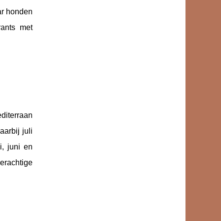
ar honden
rants met
diterraan
arbij juli
, juni en
erachtige