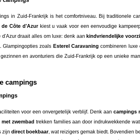
le campings
ngs in Zuid-Frankrijk is het comfortniveau. Bij traditionele c
 de Côte d'Azur
kiest u vaak voor een eenvoudige kampeerpl
d'Azur draait alles om luxe: denk aan
kindvriendelijke voorz
. Glampingopties zoals
Esterel Caravaning
combineren luxe 
 gezinnen en avonturiers die Zuid-Frankrijk op een unieke man
uxe campings
ampings
ciliteiten voor een onvergetelijk verblijf. Denk aan
campings m
 met zwembad
trekken families aan door indrukwekkende wat
s zijn
direct boekbaar
, wat reizigers gemak biedt. Bovendien 