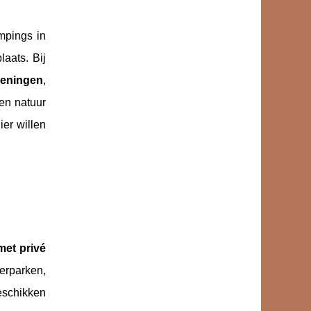
ampings in
aats. Bij
ieningen
,
en natuur
ier willen
et privé
erparken,
beschikken