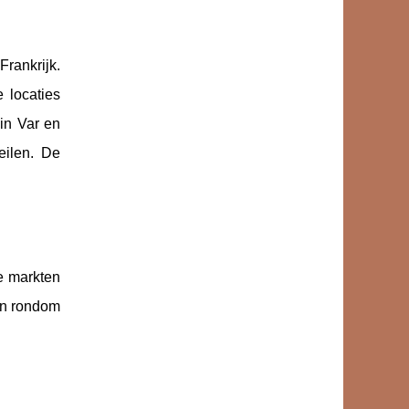
rankrijk.
 locaties
in Var en
eilen. De
se markten
en rondom