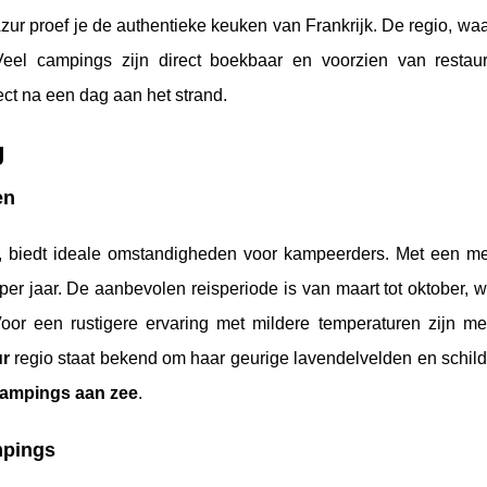
zur proef je de authentieke keuken van Frankrijk. De regio, wa
. Veel campings zijn direct boekbaar en voorzien van restau
fect na een dag aan het strand.
g
en
, biedt ideale omstandigheden voor kampeerders. Met een me
er jaar. De aanbevolen reisperiode is van maart tot oktober, wa
Voor een rustigere ervaring met mildere temperaturen zijn mei
ur
regio staat bekend om haar geurige lavendelvelden en schild
ampings aan zee
.
mpings