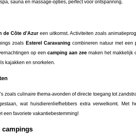
 spa, sauna en massage-opties, perfect voor ontspanning.
n de Côte d'Azur
een uitkomst. Activiteiten zoals animatiepr
mpings zoals
Esterel Caravaning
combineren natuur met een p
Overnachtingen op een
camping aan zee
maken het makkelijk 
ls kajakken en snorkelen.
ten
s zoals culinaire thema-avonden of directe toegang tot zandstr
staan, wat huisdierenliefhebbers extra verwelkomt. Met 
het een favoriete vakantiebestemming!
om campings