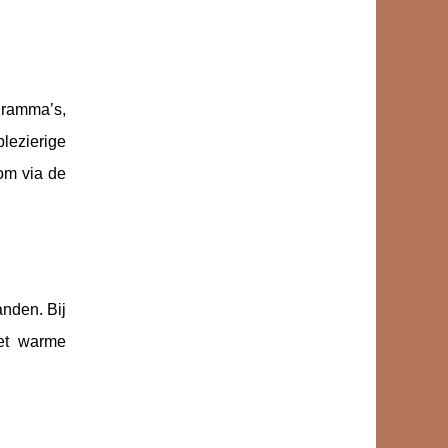
ogramma’s,
lezierige
om via de
anden. Bij
het warme