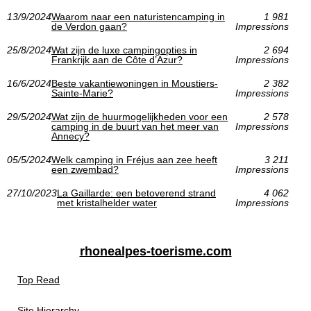
13/9/2024
Waarom naar een naturistencamping in
1 981
de Verdon gaan?
Impressions
25/8/2024
Wat zijn de luxe campingopties in
2 694
Frankrijk aan de Côte d’Azur?
Impressions
16/6/2024
Beste vakantiewoningen in Moustiers-
2 382
Sainte-Marie?
Impressions
29/5/2024
Wat zijn de huurmogelijkheden voor een
2 578
camping in de buurt van het meer van
Impressions
Annecy?
05/5/2024
Welk camping in Fréjus aan zee heeft
3 211
een zwembad?
Impressions
27/10/2023
La Gaillarde: een betoverend strand
4 062
met kristalhelder water
Impressions
rhonealpes-toerisme.com
Top Read
Site Hierarchy