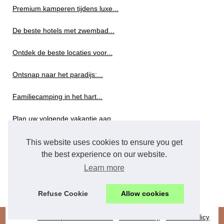
Premium kamperen tijdens luxe...
De beste hotels met zwembad...
Ontdek de beste locaties voor...
Ontsnap naar het paradijs:...
Familiecamping in het hart...
Plan uw volgende vakantie aan...
Top 5 eco campings in...
This website uses cookies to ensure you get
the best experience on our website.
Toerisme
Learn more
Geniet van de adembenemende...
Refuse Cookie
Allow cookies
© 2026
Rhonealpes-toerisme.com
/
Site Hierarchy
/
Cookies Policy