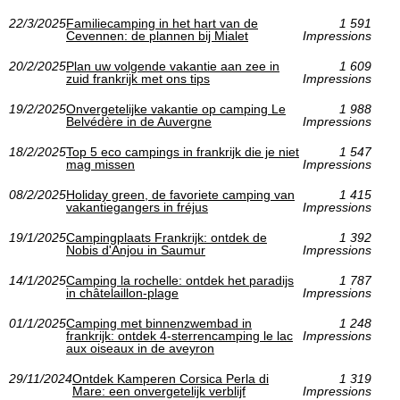
22/3/2025
Familiecamping in het hart van de
1 591
Cevennen: de plannen bij Mialet
Impressions
20/2/2025
Plan uw volgende vakantie aan zee in
1 609
zuid frankrijk met ons tips
Impressions
19/2/2025
Onvergetelijke vakantie op camping Le
1 988
Belvédère in de Auvergne
Impressions
18/2/2025
Top 5 eco campings in frankrijk die je niet
1 547
mag missen
Impressions
08/2/2025
Holiday green, de favoriete camping van
1 415
vakantiegangers in fréjus
Impressions
19/1/2025
Campingplaats Frankrijk: ontdek de
1 392
Nobis d'Anjou in Saumur
Impressions
14/1/2025
Camping la rochelle: ontdek het paradijs
1 787
in châtelaillon-plage
Impressions
01/1/2025
Camping met binnenzwembad in
1 248
frankrijk: ontdek 4-sterrencamping le lac
Impressions
aux oiseaux in de aveyron
29/11/2024
Ontdek Kamperen Corsica Perla di
1 319
Mare: een onvergetelijk verblijf
Impressions