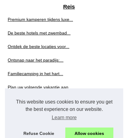
Reis
Premium kamperen tijdens luxe...
De beste hotels met zwembad...
Ontdek de beste locaties voor...
Ontsnap naar het paradijs:...
Familiecamping in het hart...
Plan uw volgende vakantie aan...
Top 5 eco campings in...
This website uses cookies to ensure you get
the best experience on our website.
Toerisme
Learn more
Geniet van de adembenemende...
Refuse Cookie
Allow cookies