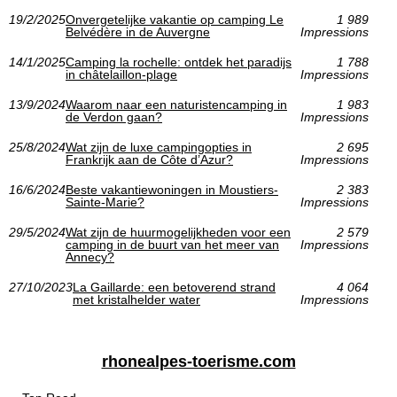
19/2/2025
Onvergetelijke vakantie op camping Le
1 989
Belvédère in de Auvergne
Impressions
14/1/2025
Camping la rochelle: ontdek het paradijs
1 788
in châtelaillon-plage
Impressions
13/9/2024
Waarom naar een naturistencamping in
1 983
de Verdon gaan?
Impressions
25/8/2024
Wat zijn de luxe campingopties in
2 695
Frankrijk aan de Côte d’Azur?
Impressions
16/6/2024
Beste vakantiewoningen in Moustiers-
2 383
Sainte-Marie?
Impressions
29/5/2024
Wat zijn de huurmogelijkheden voor een
2 579
camping in de buurt van het meer van
Impressions
Annecy?
27/10/2023
La Gaillarde: een betoverend strand
4 064
met kristalhelder water
Impressions
rhonealpes-toerisme.com