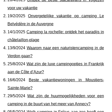
voor uw vakantie
19/2/2025
Onvergetelijke vakantie op camping Le
Belvédère in de Auvergne
14/1/2025
Camping la rochelle: ontdek het paradijs in
châtelaillon-plage
13/9/2024
Waarom naar een naturistencamping in de
Verdon gaan?
25/8/2024
Wat zijn de luxe campingopties in Frankrijk
aan de Côte d’Azur?
16/6/2024
Beste vakantiewoningen in Moustiers-
Sainte-Marie?
29/5/2024
Wat zijn de huurmogelijkheden voor een
camping in de buurt van het meer van Annecy?
05/5/2024
Welk camping in Fréjus aan zee heeft een