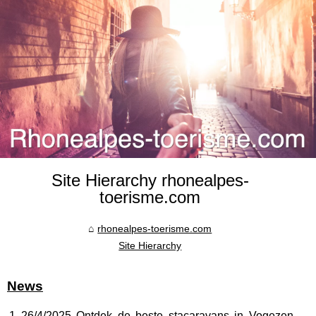
Site Hierarchy rhonealpes-
toerisme.com
rhonealpes-toerisme.com
Site Hierarchy
News
26/4/2025
Ontdek de beste stacaravans in Vogezen