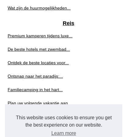
Wat zijn de huurmogelijkheden...
Reis
Premium kamperen tijdens luxe...
De beste hotels met zwembad...
Ontdek de beste locaties voor...
Ontsnap naar het paradijs:...
Familiecamping in het hart...
Plan uw volgende vakantie aan...
Top 5 eco campings in...
This website uses cookies to ensure you get
the best experience on our website.
Toerisme
Learn more