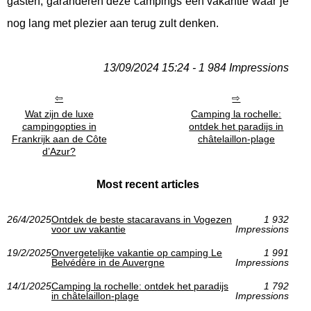
gasten, garanderen deze campings een vakantie waar je
nog lang met plezier aan terug zult denken.
13/09/2024 15:24 - 1 984 Impressions
Wat zijn de luxe
Camping la rochelle:
campingopties in
ontdek het paradijs in
Frankrijk aan de Côte
châtelaillon-plage
d’Azur?
Most recent articles
26/4/2025
Ontdek de beste stacaravans in Vogezen
1 932
voor uw vakantie
Impressions
19/2/2025
Onvergetelijke vakantie op camping Le
1 991
Belvédère in de Auvergne
Impressions
14/1/2025
Camping la rochelle: ontdek het paradijs
1 792
in châtelaillon-plage
Impressions