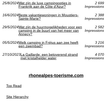
25/8/2024
Wat zijn de luxe campingopties in
2 699
Frankrijk aan de Côte d’Azur?
Impressions
16/6/2024
Beste vakantiewoningen in Moustiers-
2 388
Sainte-Marie?
Impressions
29/5/2024
Wat zijn de huurmogelijkheden voor een
2 582
camping in de buurt van het meer van
Impressions
Annecy?
05/5/2024
Welk camping in Fréjus aan zee heeft
3 216
een zwembad?
Impressions
27/10/2023
La Gaillarde: een betoverend strand
4 070
met kristalhelder water
Impressions
rhonealpes-toerisme.com
Top Read
Site Hierarchy