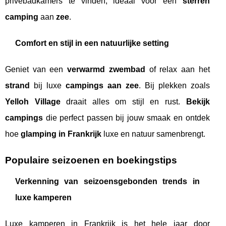
privébadkamers te vinden, ideaal voor een
sterren
camping
aan
zee
.
Comfort en stijl in een natuurlijke setting
Geniet van een
verwarmd zwembad
of relax aan het
strand
bij luxe
campings aan zee
. Bij plekken zoals
Yelloh Village
draait alles om stijl en rust.
Bekijk
campings
die perfect passen bij jouw smaak en ontdek
hoe
glamping in Frankrijk
luxe en natuur samenbrengt.
Populaire seizoenen en boekingstips
Verkenning van seizoensgebonden trends in
luxe kamperen
Luxe kamperen in Frankrijk is het hele jaar door