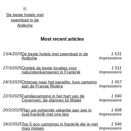
De beste hotels met
zwembad in de
Ardèche
Most recent articles
13/4/2025
De beste hotels met zwembad in de
1 531
Ardèche
Impressions
27/3/2025
Ontdek de beste locaties voor
1 511
naturistenkamperen in Frankrijk
Impressions
24/3/2025
Ontsnap naar het paradijs: luxe camping
1 557
aan de Franse Rivièra
Impressions
22/3/2025
Familiecamping in het hart van de
1 590
Cevennen: de plannen bij Mialet
Impressions
20/2/2025
Plan uw volgende vakantie aan zee in
1 608
zuid frankrijk met ons tips
Impressions
18/2/2025
Top 5 eco campings in frankrijk die je niet
1 546
mag missen
Impressions