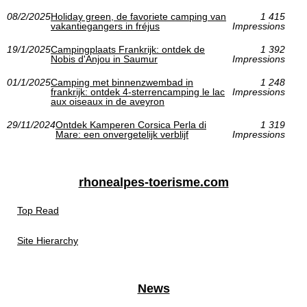
08/2/2025
Holiday green, de favoriete camping van
1 415
vakantiegangers in fréjus
Impressions
19/1/2025
Campingplaats Frankrijk: ontdek de
1 392
Nobis d'Anjou in Saumur
Impressions
01/1/2025
Camping met binnenzwembad in
1 248
frankrijk: ontdek 4-sterrencamping le lac
Impressions
aux oiseaux in de aveyron
29/11/2024
Ontdek Kamperen Corsica Perla di
1 319
Mare: een onvergetelijk verblijf
Impressions
rhonealpes-toerisme.com
Top Read
Site Hierarchy
News